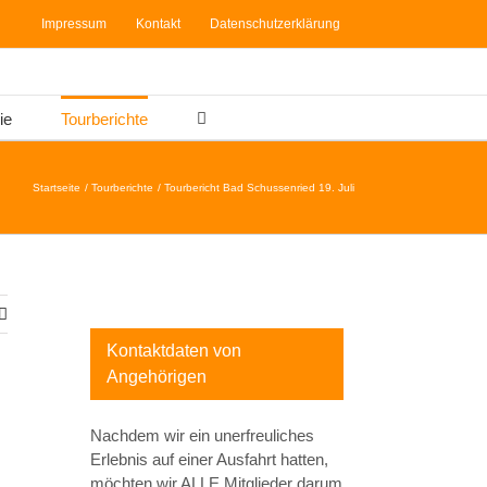
Impressum
Kontakt
Datenschutzerklärung
ie
Tourberichte
Startseite
Tourberichte
Tourbericht Bad Schussenried 19. Juli
Kontaktdaten von
Angehörigen
Nachdem wir ein unerfreuliches
Erlebnis auf einer Ausfahrt hatten,
möchten wir ALLE Mitglieder darum