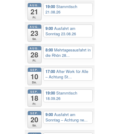
AUG.
19:00
Stammtisch
21
21.08.26
Fr.
AUG.
9:00
Ausfahrt am
23
Sonntag 23.08.26
So.
AUG.
8:00
Mehrtagesausfahrt in
28
die Rhön 28...
Fr.
SEP.
17:00
After Work für Alle
10
– Achtung St...
Do.
SEP.
19:00
Stammtisch
18
18.09.26
Fr.
SEP.
9:00
Ausfahrt am
20
Sonntag – Achtung ne...
So.