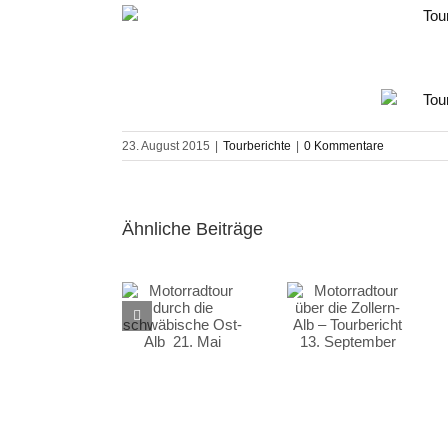
grösseres
Bild
23. August 2015
|
Tourberichte
|
0 Kommentare
Ähnliche Beiträge
Motorradtour
Motorradtour
Tourbericht
durch die
über die
Hohenlohe 15.
schwäbische
Zollern-Alb –
August
Ost-Alb 21.
Tourbericht 13.
Mai
September