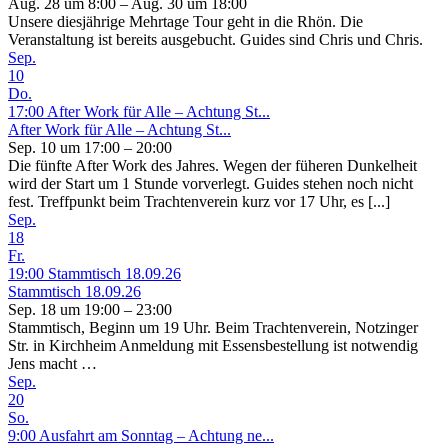
Aug. 28 um 8:00 – Aug. 30 um 18:00
Unsere diesjährige Mehrtage Tour geht in die Rhön. Die
Veranstaltung ist bereits ausgebucht. Guides sind Chris und Chris.
Sep.
10
Do.
17:00
After Work für Alle – Achtung St...
After Work für Alle – Achtung St...
Sep. 10 um 17:00 – 20:00
Die fünfte After Work des Jahres. Wegen der füheren Dunkelheit
wird der Start um 1 Stunde vorverlegt. Guides stehen noch nicht
fest. Treffpunkt beim Trachtenverein kurz vor 17 Uhr, es [...]
Sep.
18
Fr.
19:00
Stammtisch 18.09.26
Stammtisch 18.09.26
Sep. 18 um 19:00 – 23:00
Stammtisch, Beginn um 19 Uhr. Beim Trachtenverein, Notzinger
Str. in Kirchheim Anmeldung mit Essensbestellung ist notwendig
Jens macht …
Sep.
20
So.
9:00
Ausfahrt am Sonntag – Achtung ne...