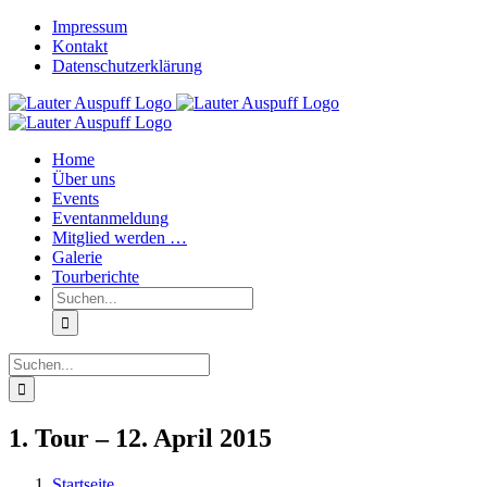
Zum
Impressum
Inhalt
Kontakt
springen
Datenschutzerklärung
Home
Über uns
Events
Eventanmeldung
Mitglied werden …
Galerie
Tourberichte
Suche
nach:
Suche
nach:
1. Tour – 12. April 2015
Startseite