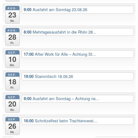
AUG.
9:00
Ausfahrt am Sonntag 23.08.26
23
So.
AUG.
8:00
Mehrtagesausfahrt in die Rhön 28...
28
Fr.
SEP.
17:00
After Work für Alle – Achtung St...
10
Do.
SEP.
19:00
Stammtisch 18.09.26
18
Fr.
SEP.
9:00
Ausfahrt am Sonntag – Achtung ne...
20
So.
SEP.
16:00
Schnitzelfest beim Trachtenverei...
26
Sa.