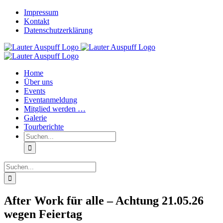
Zum
Impressum
Inhalt
Kontakt
springen
Datenschutzerklärung
Home
Über uns
Events
Eventanmeldung
Mitglied werden …
Galerie
Tourberichte
Suche
nach:
Suche
nach:
After Work für alle – Achtung 21.05.26
wegen Feiertag