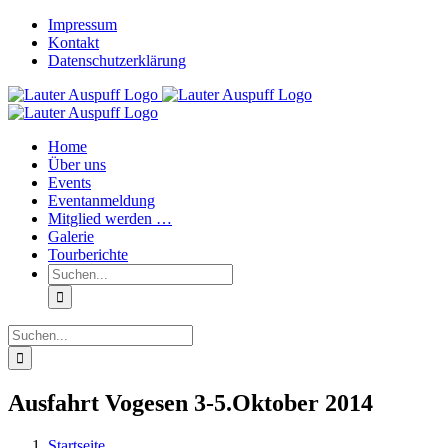
Zum
Impressum
Inhalt
Kontakt
springen
Datenschutzerklärung
Home
Über uns
Events
Eventanmeldung
Mitglied werden …
Galerie
Tourberichte
Suche
nach:
Suche
nach:
Ausfahrt Vogesen 3-5.Oktober 2014
Startseite