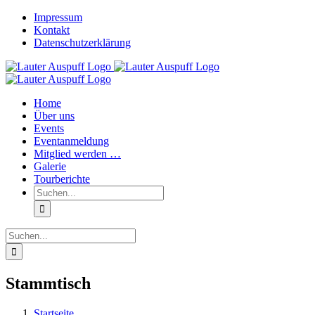
Zum
Impressum
Inhalt
Kontakt
springen
Datenschutzerklärung
Home
Über uns
Events
Eventanmeldung
Mitglied werden …
Galerie
Tourberichte
Suche
nach:
Suche
nach:
Stammtisch
Startseite